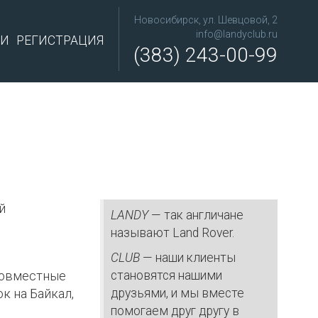
Новосибирск, ул. Шевцовой, 2
info@landyclub.ru
ТИ
РЕГИСТРАЦИЯ
(383) 243-00-99
й
LANDY
— так англичане
называют Land Rover.
CLUB
— наши клиенты
 совместные
становятся нашими
к на Байкал,
друзьями, и мы вместе
помогаем друг другу в